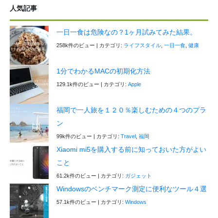
人気記事
一日一食は危険なの？1ヶ月試みてみた結果。
258k件のビュー
|
カテゴリ:
ライフスタイル
,
一日一食
,
健康
1分でわかるMACの初期化方法
129.1k件のビュー
|
カテゴリ:
Apple
福岡で一人旅を１２０％楽しむための４つのプラ
ン
99k件のビュー
|
カテゴリ:
Travel
,
福岡
Xiaomi mi5を購入する前に知っておいた方がよい
こと
61.2k件のビュー
|
カテゴリ:
ガジェット
Windowsのベンチマーク測定に便利なツール４選
57.1k件のビュー
|
カテゴリ:
Windows