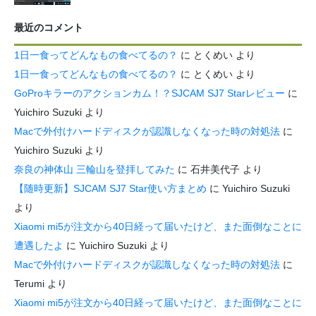
最近のコメント
1日一食ってどんなもの食べてるの？
に
とくめい
より
1日一食ってどんなもの食べてるの？
に
とくめい
より
GoProキラーのアクションカム！？SJCAM SJ7 Starレビュー
に
Yuichiro Suzuki
より
Macで外付けハードディスクが認識しなくなった時の対処法
に
Yuichiro Suzuki
より
奈良の神体山 三輪山を登拝してみた
に
石井美代子
より
【随時更新】SJCAM SJ7 Star使い方まとめ
に
Yuichiro Suzuki
より
Xiaomi mi5が注文から40日経って届いたけど、また面倒なことに
遭遇したよ
に
Yuichiro Suzuki
より
Macで外付けハードディスクが認識しなくなった時の対処法
に
Terumi
より
Xiaomi mi5が注文から40日経って届いたけど、また面倒なことに