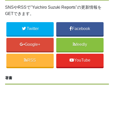
SNSやRSSで"Yuichiro Suzuki Reports"の更新情報を
GETできます。
Twitter
Facebook
Google+
feedly
RSS
YouTube
著書