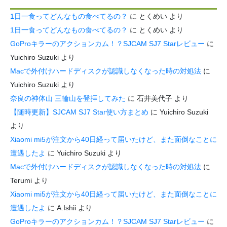
1日一食ってどんなもの食べてるの？
に
とくめい
より
1日一食ってどんなもの食べてるの？
に
とくめい
より
GoProキラーのアクションカム！？SJCAM SJ7 Starレビュー
に
Yuichiro Suzuki
より
Macで外付けハードディスクが認識しなくなった時の対処法
に
Yuichiro Suzuki
より
奈良の神体山 三輪山を登拝してみた
に
石井美代子
より
【随時更新】SJCAM SJ7 Star使い方まとめ
に
Yuichiro Suzuki
より
Xiaomi mi5が注文から40日経って届いたけど、また面倒なことに
遭遇したよ
に
Yuichiro Suzuki
より
Macで外付けハードディスクが認識しなくなった時の対処法
に
Terumi
より
Xiaomi mi5が注文から40日経って届いたけど、また面倒なことに
遭遇したよ
に
A.Ishii
より
GoProキラーのアクションカム！？SJCAM SJ7 Starレビュー
に