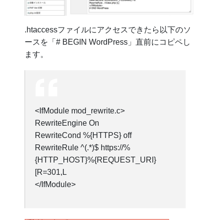
.htaccessファイルにアクセスできたら以下のソ
ースを「# BEGIN WordPress」直前にコピペし
ます。
<IfModule mod_rewrite.c>
RewriteEngine On
RewriteCond %{HTTPS} off
RewriteRule ^(.*)$ https://%
{HTTP_HOST}%{REQUEST_URI}
[R=301,L
</IfModule>