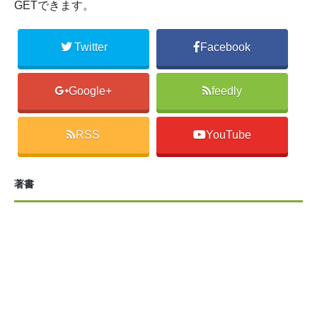
GETできます。
Twitter
Facebook
Google+
feedly
RSS
YouTube
著書