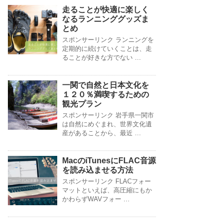
走ることが快適に楽しく
なるランニンググッズま
とめ
スポンサーリンク ランニングを
定期的に続けていくことは、走
ることが好きな方でない …
一関で自然と日本文化を
１２０％満喫するための
観光プラン
スポンサーリンク 岩手県一関市
は自然にめぐまれ、世界文化遺
産があることから、最近 …
MacのiTunesにFLAC音源
を読み込ませる方法
スポンサーリンク FLACフォー
マットといえば、高圧縮にもか
かわらずWAVフォー …