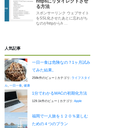
httpsにリダイレクトさせ
る方法
スポンサーリンク ウェブサイト
をSSL化させたあとに忘れがち
なのがhttpからh …
人気記事
一日一食は危険なの？1ヶ月試み
てみた結果。
258k件のビュー
|
カテゴリ:
ライフスタイ
ル
,
一日一食
,
健康
1分でわかるMACの初期化方法
129.1k件のビュー
|
カテゴリ:
Apple
福岡で一人旅を１２０％楽しむ
ための４つのプラン