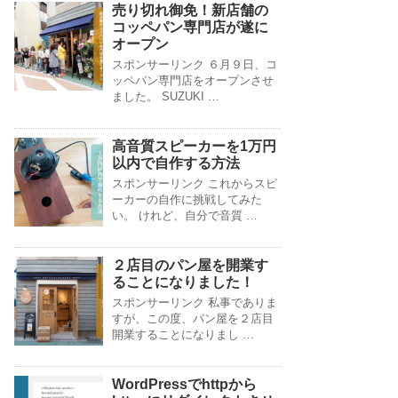
売り切れ御免！新店舗の
コッペパン専門店が遂に
オープン
スポンサーリンク ６月９日、コ
ッペパン専門店をオープンさせ
ました。 SUZUKI …
高音質スピーカーを1万円
以内で自作する方法
スポンサーリンク これからスピ
ーカーの自作に挑戦してみた
い。 けれど、自分で音質 …
２店目のパン屋を開業す
ることになりました！
スポンサーリンク 私事でありま
すが、この度、パン屋を２店目
開業することになりまし …
WordPressでhttpから