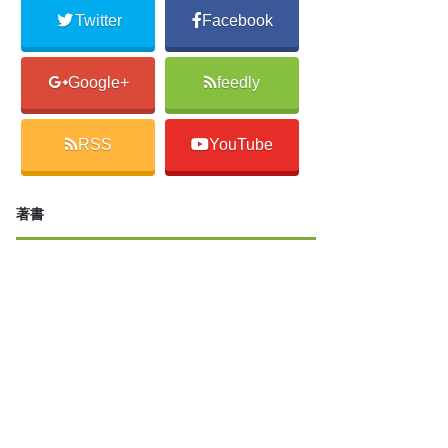
Twitter
Facebook
Google+
feedly
RSS
YouTube
著書