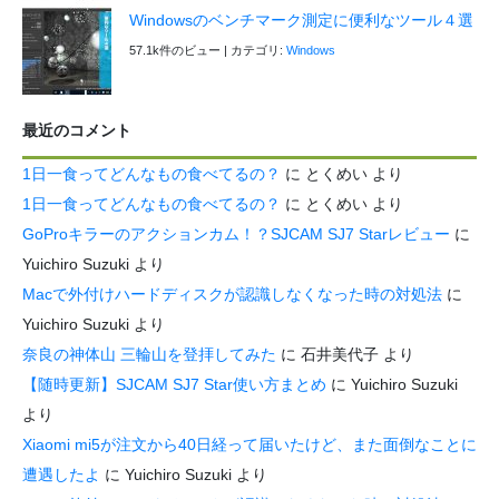
Windowsのベンチマーク測定に便利なツール４選
57.1k件のビュー
|
カテゴリ:
Windows
最近のコメント
1日一食ってどんなもの食べてるの？
に
とくめい
より
1日一食ってどんなもの食べてるの？
に
とくめい
より
GoProキラーのアクションカム！？SJCAM SJ7 Starレビュー
に
Yuichiro Suzuki
より
Macで外付けハードディスクが認識しなくなった時の対処法
に
Yuichiro Suzuki
より
奈良の神体山 三輪山を登拝してみた
に
石井美代子
より
【随時更新】SJCAM SJ7 Star使い方まとめ
に
Yuichiro Suzuki
より
Xiaomi mi5が注文から40日経って届いたけど、また面倒なことに
遭遇したよ
に
Yuichiro Suzuki
より