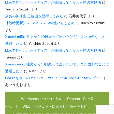
Macで外付けハードディスクが認識しなくなった時の対処法
に
Yuichiro Suzuki
より
奈良の神体山 三輪山を登拝してみた
に
石井美代子
より
【随時更新】SJCAM SJ7 Star使い方まとめ
に
Yuichiro Suzuki
より
Xiaomi mi5が注文から40日経って届いたけど、また面倒なことに
遭遇したよ
に
Yuichiro Suzuki
より
Macで外付けハードディスクが認識しなくなった時の対処法
に
Terumi
より
Xiaomi mi5が注文から40日経って届いたけど、また面倒なことに
遭遇したよ
に
A.Ishii
より
GoProキラーのアクションカム！？SJCAM SJ7 Starレビュー
に
あいうえお
より
Wordpress | Yuichiro Suzuki Reports - Part 5
生活、IT・WEB、ガジェットに密着した情報をお届けしています
Copyright© Yuichiro Suzuki Reports , 2014 All Rights Reserved.