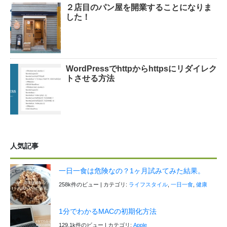
２店目のパン屋を開業することになりま
した！
WordPressでhttpからhttpsにリダイレク
トさせる方法
人気記事
一日一食は危険なの？1ヶ月試みてみた結果。
258k件のビュー
|
カテゴリ:
ライフスタイル
,
一日一食
,
健康
1分でわかるMACの初期化方法
129.1k件のビュー
|
カテゴリ:
Apple