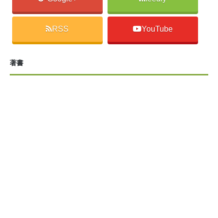
RSS
YouTube
著書