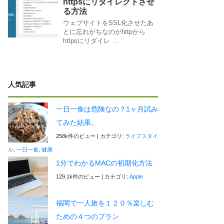
httpsにリダイレクトさせ
る方法
ウェブサイトをSSL化させたあ
とに忘れがちなのがhttpから
httpsにリダイレ …
人気記事
一日一食は危険なの？1ヶ月試み
てみた結果。
258k件のビュー
|
カテゴリ:
ライフスタイ
ル
,
一日一食
,
健康
1分でわかるMACの初期化方法
129.1k件のビュー
|
カテゴリ:
Apple
福岡で一人旅を１２０％楽しむ
ための４つのプラン