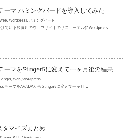
essテーマ ハミングバードを導入してみた
Web
,
Wordpress
,
ハミングバード
けている飲食店のウェブサイトのリニューアルにWordpress …
ssテーマをStinger5に変えて一ヶ月後の結果
Stinger
,
Web
,
Wordpress
essテーマをAVADAからStinger5に変えて一ヶ月 …
5カスタマイズまとめ
Stinger
,
Web
,
Wordpress