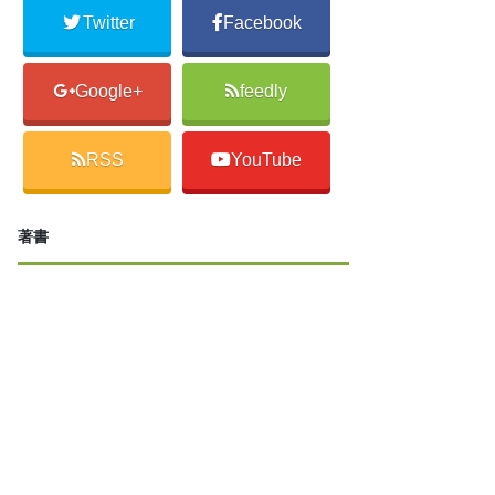
Twitter
Facebook
Google+
feedly
RSS
YouTube
著書