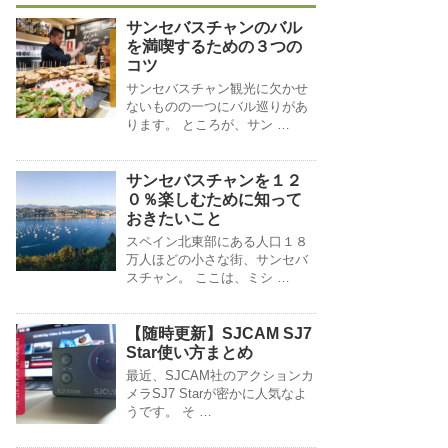
サンセバスチャンのバル
を満喫するための３つの
コツ
サンセバスチャン観光に欠かせ
ないものの一つにバル巡りがあ
ります。 ところが、サン …
サンセバスチャンを１２
０％楽しむために知って
おきたいこと
スペイン北東部にある人口１８
万人ほどの小さな街、サンセバ
スチャン。 ここは、ミシ …
【随時更新】SJCAM SJ7
Star使い方まとめ
最近、SJCAM社のアクションカ
メラSJ7 Starが密かに人気なよ
うです。 そ …