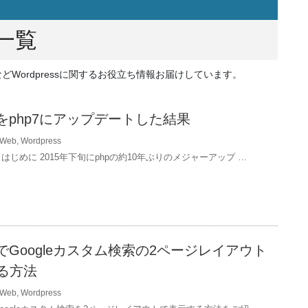
 一覧
などWordpressに関するお役立ち情報お届けしています。
essをphp7にアップデートした結果
Web
,
Wordpress
はじめに 2015年下旬にphpの約10年ぶりのメジャーアップ …
essでGoogleカスタム検索の2ページレイアウト
る方法
Web
,
Wordpress