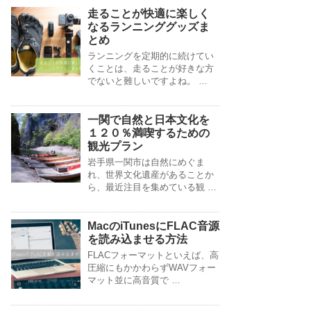
走ることが快適に楽しく
なるランニンググッズま
とめ
ランニングを定期的に続けてい
くことは、走ることが好きな方
でないと難しいですよね。 …
一関で自然と日本文化を
１２０％満喫するための
観光プラン
岩手県一関市は自然にめぐま
れ、世界文化遺産があることか
ら、最近注目を集めている観 …
MacのiTunesにFLAC音源
を読み込ませる方法
FLACフォーマットといえば、高
圧縮にもかかわらずWAVフォー
マット並に高音質で …