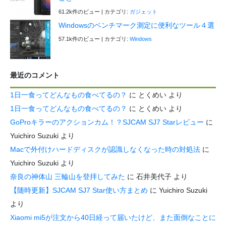
61.2k件のビュー
|
カテゴリ:
ガジェット
Windowsのベンチマーク測定に便利なツール４選
57.1k件のビュー
|
カテゴリ:
Windows
最近のコメント
1日一食ってどんなもの食べてるの？
に
とくめい
より
1日一食ってどんなもの食べてるの？
に
とくめい
より
GoProキラーのアクションカム！？SJCAM SJ7 Starレビュー
に
Yuichiro Suzuki
より
Macで外付けハードディスクが認識しなくなった時の対処法
に
Yuichiro Suzuki
より
奈良の神体山 三輪山を登拝してみた
に
石井美代子
より
【随時更新】SJCAM SJ7 Star使い方まとめ
に
Yuichiro Suzuki
より
Xiaomi mi5が注文から40日経って届いたけど、また面倒なことに