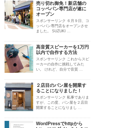
売り切れ御免！新店舗の
コッペパン専門店が遂に
オープン
スポンサーリンク ６月９日、コ
ッペパン専門店をオープンさせ
ました。 SUZUKI …
高音質スピーカーを1万円
以内で自作する方法
スポンサーリンク これからスピ
ーカーの自作に挑戦してみた
い。 けれど、自分で音質 …
２店目のパン屋を開業す
ることになりました！
スポンサーリンク 私事でありま
すが、この度、パン屋を２店目
開業することになりまし …
WordPressでhttpから