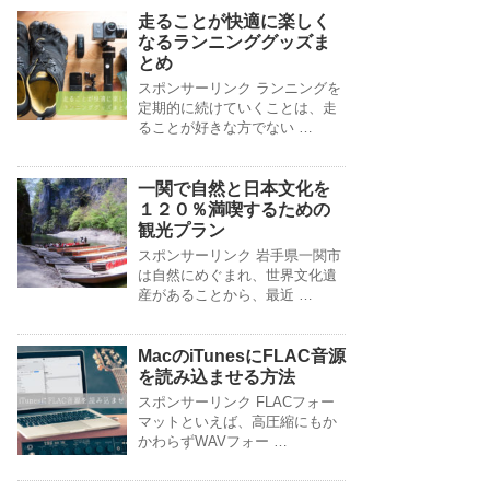
走ることが快適に楽しく
なるランニンググッズま
とめ
スポンサーリンク ランニングを
定期的に続けていくことは、走
ることが好きな方でない …
一関で自然と日本文化を
１２０％満喫するための
観光プラン
スポンサーリンク 岩手県一関市
は自然にめぐまれ、世界文化遺
産があることから、最近 …
MacのiTunesにFLAC音源
を読み込ませる方法
スポンサーリンク FLACフォー
マットといえば、高圧縮にもか
かわらずWAVフォー …