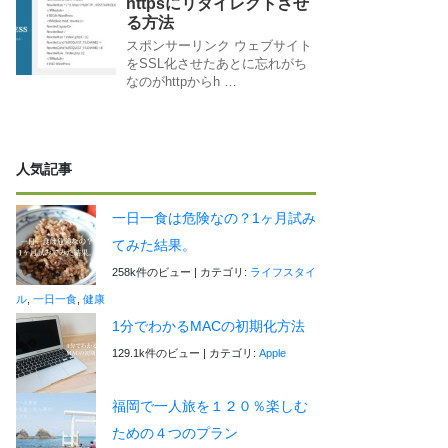
httpsにリダイレクトさせ
る方法
スポンサーリンク ウェブサイト
をSSL化させたあとに忘れがち
なのがhttpからh …
人気記事
一日一食は危険なの？1ヶ月試み
てみた結果。
258k件のビュー
|
カテゴリ:
ライフスタイ
ル
,
一日一食
,
健康
1分でわかるMACの初期化方法
129.1k件のビュー
|
カテゴリ:
Apple
福岡で一人旅を１２０％楽しむ
ための４つのプラン