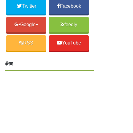
Twitter
Facebook
Google+
feedly
RSS
YouTube
著書