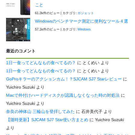
こと
61.2k件のビュー
|
カテゴリ:
ガジェット
Windowsのベンチマーク測定に便利なツール４選
57.1k件のビュー
|
カテゴリ:
Windows
最近のコメント
1日一食ってどんなもの食べてるの？
に
とくめい
より
1日一食ってどんなもの食べてるの？
に
とくめい
より
GoProキラーのアクションカム！？SJCAM SJ7 Starレビュー
に
Yuichiro Suzuki
より
Macで外付けハードディスクが認識しなくなった時の対処法
に
Yuichiro Suzuki
より
奈良の神体山 三輪山を登拝してみた
に
石井美代子
より
【随時更新】SJCAM SJ7 Star使い方まとめ
に
Yuichiro Suzuki
より