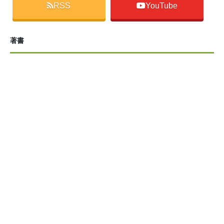
RSS
YouTube
著書