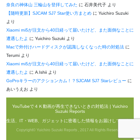
奈良の神体山 三輪山を登拝してみた
に
石井美代子
より
【随時更新】SJCAM SJ7 Star使い方まとめ
に
Yuichiro Suzuki
より
Xiaomi mi5が注文から40日経って届いたけど、また面倒なことに
遭遇したよ
に
Yuichiro Suzuki
より
Macで外付けハードディスクが認識しなくなった時の対処法
に
Terumi
より
Xiaomi mi5が注文から40日経って届いたけど、また面倒なことに
遭遇したよ
に
A.Ishii
より
GoProキラーのアクションカム！？SJCAM SJ7 Starレビュー
に
あいうえお
より
YouTubeで４Ｋ動画が再生できないときの対処法 | Yuichiro
Suzuki Reports
生活、IT・WEB、ガジェットに密着した情報をお届けしています
Copyright© Yuichiro Suzuki Reports , 2017 All Rights Reserved.