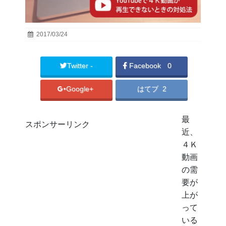
2017/03/24
Twitter -
Facebook
0
Google+
はてブ 2
最
スポンサーリンク
近、
４Ｋ
動画
の需
要が
上が
って
いる