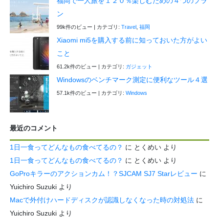
福岡で一人旅を１２０％楽しむための４つのプラ
ン
99k件のビュー
|
カテゴリ:
Travel
,
福岡
Xiaomi mi5を購入する前に知っておいた方がよい
こと
61.2k件のビュー
|
カテゴリ:
ガジェット
Windowsのベンチマーク測定に便利なツール４選
57.1k件のビュー
|
カテゴリ:
Windows
最近のコメント
1日一食ってどんなもの食べてるの？
に
とくめい
より
1日一食ってどんなもの食べてるの？
に
とくめい
より
GoProキラーのアクションカム！？SJCAM SJ7 Starレビュー
に
Yuichiro Suzuki
より
Macで外付けハードディスクが認識しなくなった時の対処法
に
Yuichiro Suzuki
より