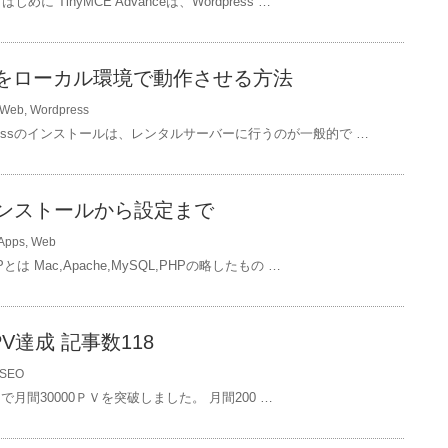
めに TinyMCE Advanceは、Wordpress …
essをローカル環境で動作させる方法
Web
,
Wordpress
Pressのインストールは、レンタルサーバーに行うのが一般的で …
インストールから設定まで
Apps
,
Web
とは Mac,Apache,MySQL,PHPの略したもの …
PV達成 記事数118
SEO
で月間30000ＰＶを突破しました。 月間200 …