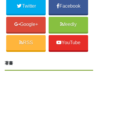
Twitter
Facebook
Google+
feedly
RSS
YouTube
著書