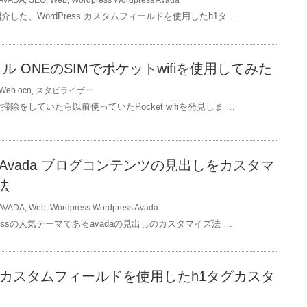
AVADA
,
SEO
,
Web
,
Wordpress
Wordpress Avada
介した、WordPress カスタムフィールドを使用したh1タ …
イル ONEのSIMでポケットwifiを使用してみた
Web
ocn
,
スタビライザー
掃除をしていたら以前使っていたPocket wifiを発見しま …
ess Avada ブログコンテンツの見出しをカスタマ
法
AVADA
,
Web
,
Wordpress
Wordpress Avada
ressの人気テーマであるavadaの見出しのカスタマイズ法 …
ess カスタムフィールドを使用したh1タグカスタ