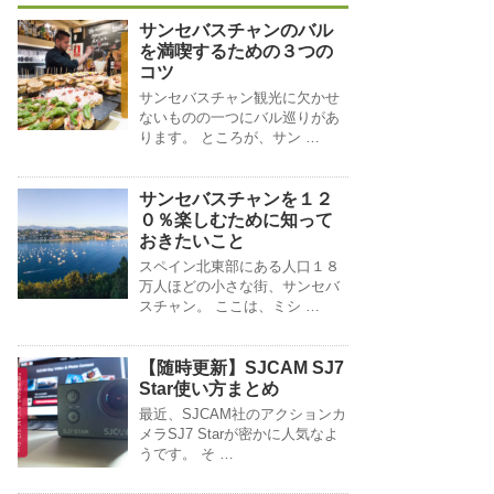
サンセバスチャンのバル
を満喫するための３つの
コツ
サンセバスチャン観光に欠かせ
ないものの一つにバル巡りがあ
ります。 ところが、サン …
サンセバスチャンを１２
０％楽しむために知って
おきたいこと
スペイン北東部にある人口１８
万人ほどの小さな街、サンセバ
スチャン。 ここは、ミシ …
【随時更新】SJCAM SJ7
Star使い方まとめ
最近、SJCAM社のアクションカ
メラSJ7 Starが密かに人気なよ
うです。 そ …