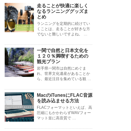
走ることが快適に楽しく
なるランニンググッズま
とめ
ランニングを定期的に続けてい
くことは、走ることが好きな方
でないと難しいですよね。 …
一関で自然と日本文化を
１２０％満喫するための
観光プラン
岩手県一関市は自然にめぐま
れ、世界文化遺産があることか
ら、最近注目を集めている観 …
MacのiTunesにFLAC音源
を読み込ませる方法
FLACフォーマットといえば、高
圧縮にもかかわらずWAVフォー
マット並に高音質で …