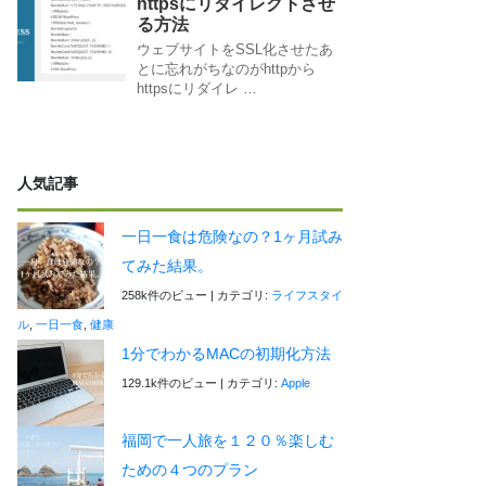
httpsにリダイレクトさせ
る方法
ウェブサイトをSSL化させたあ
とに忘れがちなのがhttpから
httpsにリダイレ …
人気記事
一日一食は危険なの？1ヶ月試み
てみた結果。
258k件のビュー
|
カテゴリ:
ライフスタイ
ル
,
一日一食
,
健康
1分でわかるMACの初期化方法
129.1k件のビュー
|
カテゴリ:
Apple
福岡で一人旅を１２０％楽しむ
ための４つのプラン