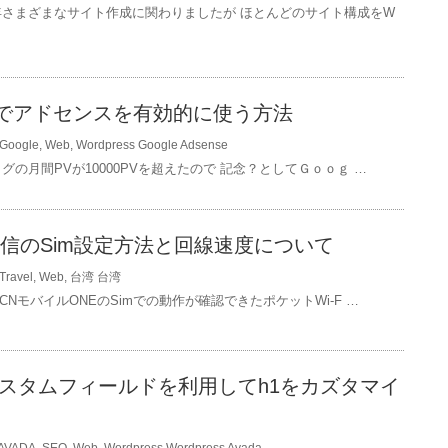
年さまざまなサイト作成に関わりましたが ほとんどのサイト構成をW
essでアドセンスを有効的に使う方法
Google
,
Web
,
Wordpress
Google Adsense
グの月間PVが10000PVを超えたので 記念？としてＧｏｏｇ …
電信のSim設定方法と回線速度について
Travel
,
Web
,
台湾
台湾
CNモバイルONEのSimでの動作が確認できたポケットWi-F …
でカスタムフィールドを利用してh1をカズタマイ